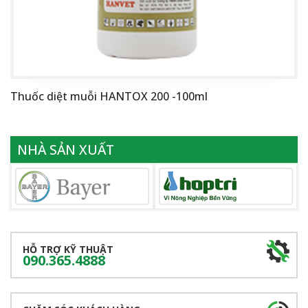
Thuốc diệt muỗi HANTOX 200 -100ml
NHÀ SẢN XUẤT
HỖ TRỢ KỸ THUẬT
090.365.4888