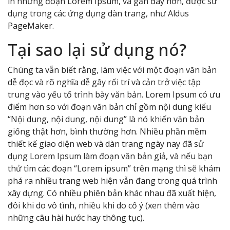
in những đoạn Lorem Ipsum, và gần đây hơn, được sử
dụng trong các ứng dụng dàn trang, như Aldus
PageMaker.
Tại sao lại sử dụng nó?
Chúng ta vẫn biết rằng, làm việc với một đoạn văn bản
dễ đọc và rõ nghĩa dễ gây rối trí và cản trở việc tập
trung vào yếu tố trình bày văn bản. Lorem Ipsum có ưu
điểm hơn so với đoạn văn bản chỉ gồm nội dung kiểu
“Nội dung, nội dung, nội dung” là nó khiến văn bản
giống thật hơn, bình thường hơn. Nhiều phần mềm
thiết kế giao diện web và dàn trang ngày nay đã sử
dụng Lorem Ipsum làm đoạn văn bản giả, và nếu bạn
thử tìm các đoạn “Lorem ipsum” trên mạng thì sẽ khám
phá ra nhiều trang web hiện vẫn đang trong quá trình
xây dựng. Có nhiều phiên bản khác nhau đã xuất hiện,
đôi khi do vô tình, nhiều khi do cố ý (xen thêm vào
những câu hài hước hay thông tục).